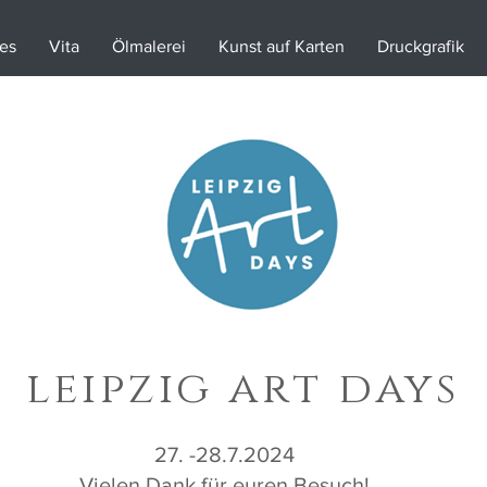
les
Vita
Ölmalerei
Kunst auf Karten
Druckgrafik
leipzig art days
27. -28.7.2024
Vielen Dank für euren Besuch!