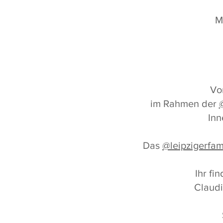
M
Von
im Rahmen der
Inn
Das
@leipzigerfam
Ihr fi
Claudi