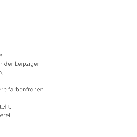
e
n der Leipziger
n.
ere farbenfrohen
ellt.
erei.